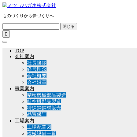
ものづくりから夢づくりへ
閉じる

TOP
会社案内
社長挨拶
経営理念
会社概要
会社沿革
事業案内
精密機械部品製造
航空機部品製造
特殊鋼鋼材販売
品質保証
工場案内
工場配置図
機械設備一覧