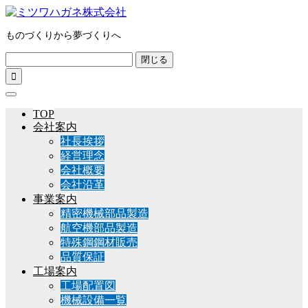
ものづくりから夢づくりへ
閉じる

TOP
会社案内
社長挨拶
経営理念
会社概要
会社沿革
事業案内
精密機械部品製造
航空機部品製造
特殊鋼鋼材販売
品質保証
工場案内
工場配置図
機械設備一覧