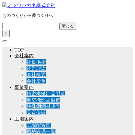
ものづくりから夢づくりへ
閉じる

TOP
会社案内
社長挨拶
経営理念
会社概要
会社沿革
事業案内
精密機械部品製造
航空機部品製造
特殊鋼鋼材販売
品質保証
工場案内
工場配置図
機械設備一覧