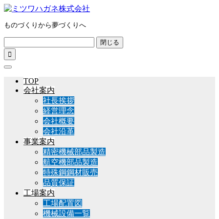
ものづくりから夢づくりへ
閉じる

TOP
会社案内
社長挨拶
経営理念
会社概要
会社沿革
事業案内
精密機械部品製造
航空機部品製造
特殊鋼鋼材販売
品質保証
工場案内
工場配置図
機械設備一覧