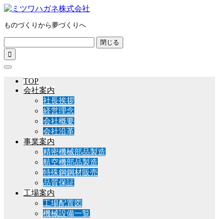
ものづくりから夢づくりへ
閉じる

TOP
会社案内
社長挨拶
経営理念
会社概要
会社沿革
事業案内
精密機械部品製造
航空機部品製造
特殊鋼鋼材販売
品質保証
工場案内
工場配置図
機械設備一覧